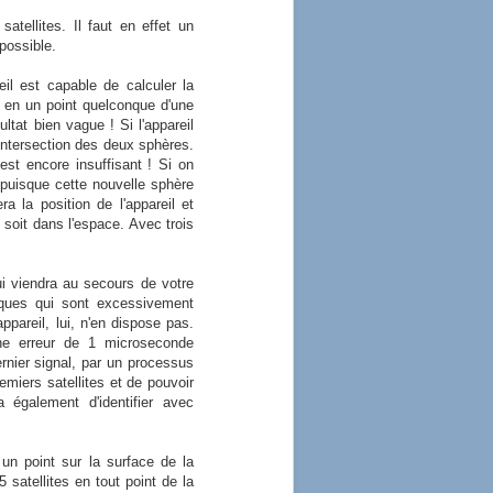
satellites. Il faut en effet un
 possible.
reil est capable de calculer la
ue en un point quelconque d'une
ltat bien vague ! Si l'appareil
l'intersection des deux sphères.
est encore insuffisant ! Si on
s puisque cette nouvelle sphère
a la position de l'appareil et
e soit dans l'espace. Avec trois
ui viendra au secours de votre
miques qui sont excessivement
ppareil, lui, n'en dispose pas.
une erreur de 1 microseconde
rnier signal, par un processus
miers satellites et de pouvoir
a également d'identifier avec
 un point sur la surface de la
satellites en tout point de la