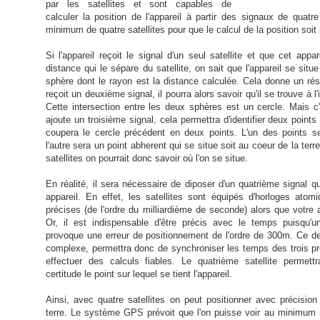
par les satellites et sont capables de
calculer la position de l'appareil à partir des signaux de quatre 
minimum de quatre satellites pour que le calcul de la position soit
Si l'appareil reçoit le signal d'un seul satellite et que cet appa
distance qui le sépare du satellite, on sait que l'appareil se sit
sphère dont le rayon est la distance calculée. Cela donne un résu
reçoit un deuxième signal, il pourra alors savoir qu'il se trouve à 
Cette intersection entre les deux sphères est un cercle. Mais c'
ajoute un troisième signal, cela permettra d'identifier deux point
coupera le cercle précédent en deux points. L'un des points ser
l'autre sera un point abherent qui se situe soit au coeur de la terr
satellites on pourrait donc savoir où l'on se situe.
En réalité, il sera nécessaire de diposer d'un quatrième signal q
appareil. En effet, les satellites sont équipés d'horloges ato
précises (de l'ordre du milliardième de seconde) alors que votre a
Or, il est indispensable d'être précis avec le temps puisqu'
provoque une erreur de positionnement de l'ordre de 300m. Ce de
complexe, permettra donc de synchroniser les temps des trois pre
effectuer des calculs fiables. Le quatrième satellite permettr
certitude le point sur lequel se tient l'appareil.
Ainsi, avec quatre satellites on peut positionner avec précision
terre. Le système GPS prévoit que l'on puisse voir au minimum 5 